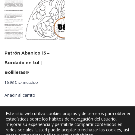
Patrón Abanico 15 –
Bordado en tul |
Bolilleras®
16,93
€
IVA INCLUÍDO
Añadir al carrito
Este sitio web utiliza cookies propias y de terceros para obtener
estadísticas sobre los hábitos de navegación del usuario,
mejorar su experiencia y permitirle compartir contenidos en
redes sociales. Usted puede aceptar o rechazar las cookies, así