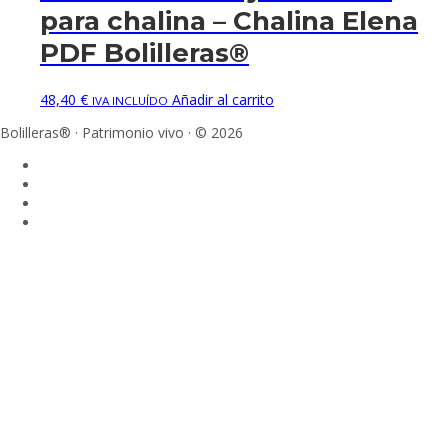
para chalina – Chalina Elena
PDF Bolilleras®
48,40
€
Añadir al carrito
IVA INCLUÍDO
Bolilleras® · Patrimonio vivo · © 2026
Sign In
La contraseña debe tener un mínimo
de 8 caracteres de números y letras, y contener al menos 1 letra
mayúscula